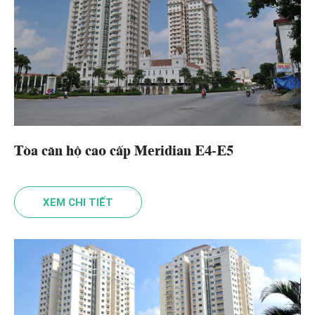
Tòa căn hộ cao cấp Meridian E4-E5
XEM CHI TIẾT