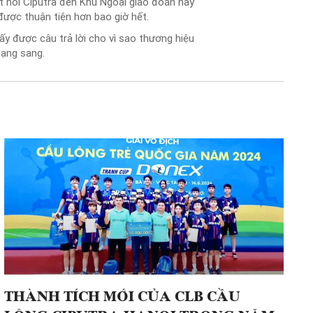
 nối Ciputra đến Khu Ngoại giao đoàn hay
được thuận tiện hơn bao giờ hết.
hấy được câu trả lời cho vì sao thương hiệu
hạng sang.
THÀNH TÍCH MỚI CỦA CLB CẦU