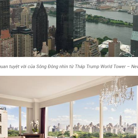
uan tuyệt vời của Sông Đông nhìn từ Tháp Trump World Tower – Ne