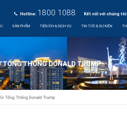
1800 1088
Hotline:
Kết nối với chúng tôi
ỆU
SẢN PHẨM
TIỆN ÍCH & DỊCH VỤ
TIN TỨC & SỰ KIỆN
TH
TỪ TỔNG THỐNG DONALD TRUMP
 Từ Tổng Thống Donald Trump