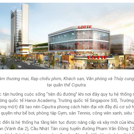
tâm thương mại, Rạp chiếu phim, Khách sạn, Văn phòng và Thủy cung
tại quần thể Ciputra.
 tận hưởng cuộc sống “tiện đủ đường” khi nơi đây quy tụ hệ thống 
ường quốc tế Hanoi Academy, Trường quốc tế Singapore SIS, Trường
rong một) đã tạo nên Ciputra phong cách hiện đại với đầy đủ cơ sở 
 quyền như bể bơi, phòng tập Gym, sân Tennis, công viên xanh, siêu 
c đến là hệ thống hạ tầng liên tục được nâng cấp và xây mới của kh
n (Vành đai 2), Cầu Nhật Tân cùng tuyến đường Phạm Văn Đồng 12 l