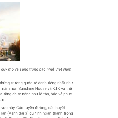
 quy mô và sang trọng bậc nhất Việt Nam
những trường quốc tế danh tiếng nhất như
 mầm non Sunshine House và K.I.K và thế
hạ tầng chức năng như lễ tân, bảo vệ phục
thị…
u vực này. Các tuyến đường, cầu huyết
àn (Vành đai 3) dự tính hoàn thành trong