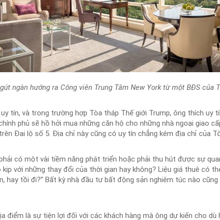
ngút ngàn hướng ra Công viên Trung Tâm New York từ một BĐS của T
uy tín, và trong trường hợp Tòa tháp Thế giới Trump, ông thích uy 
 chính phủ sẽ hồ hởi mua những căn hộ cho những nhà ngoại giao cấ
ên Đai lộ số 5. Địa chỉ này cũng có uy tín chẳng kém địa chỉ của T
ải có một vài tiềm năng phát triển hoặc phải thu hút được sự qua
eo kịp với những thay đổi của thời gian hay không? Liệu giá thuê có 
ơn, hay tồi đi?” Bất kỳ nhà đầu tư bất động sản nghiêm túc nào cũng 
 điểm là sự tiện lợi đối với các khách hàng mà ông dự kiến cho dù 