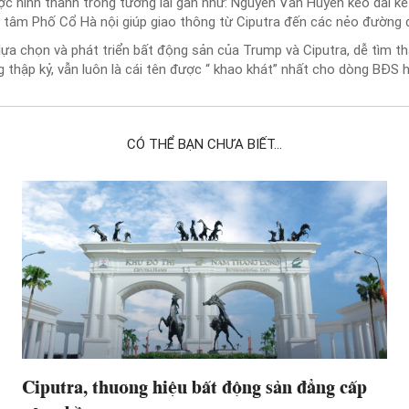
hình thành trong tương lai gần như: Nguyễn Văn Huyên kéo dài kết
g tâm Phố Cổ Hà nội giúp giao thông từ Ciputra đến các nẻo đường 
 lựa chọn và phát triển bất động sản của Trump và Ciputra, dễ tìm t
ng thập kỷ, vẫn luôn là cái tên được “ khao khát” nhất cho dòng BĐS 
CÓ THỂ BẠN CHƯA BIẾT...
Ciputra, thương hiệu bất động sản đẳng cấp