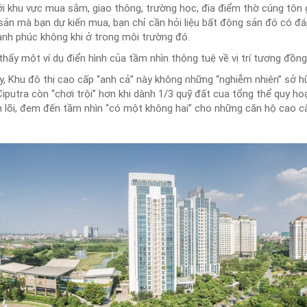
i khu vực mua sắm, giao thông, trường học, địa điểm thờ cúng tôn g
 sản mà bạn dự kiến mua, bạn chỉ cần hỏi liệu bất động sản đó có 
nh phúc không khi ở trong môi trường đó.
 thấy một ví dụ điển hình của tầm nhìn thông tuệ về vị trí tương đồn
Tây, Khu đô thị cao cấp “anh cả” này không những “nghiễm nhiên” sở 
putra còn “chơi trội” hơn khi dành 1/3 quỹ đất cua tổng thể quy ho
 lõi, đem đến tầm nhìn “có một không hai” cho những căn hộ cao c