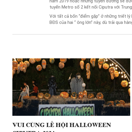
năm 2019 hoặc những tuyến đường sẽ được 
tuyến Metro số 2 kết nối Ciputra với Trun
Với tất cả bốn “điểm gặp” ở những triết lý
BĐS của hai “ ông lớn” này, dù trải qua hà
VUI CÙNG LỄ HỘI HALLOWEEN