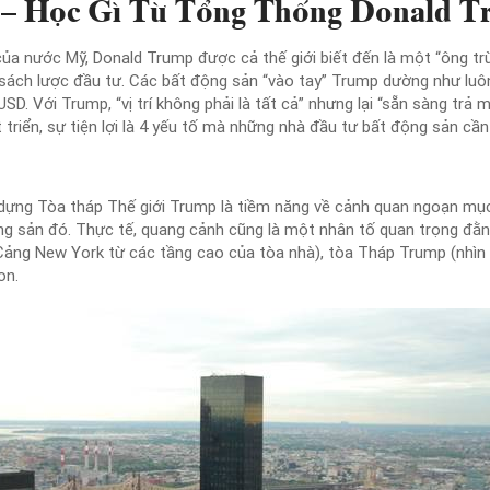
 – Học Gì Từ Tổng Thống Donald T
 của nước Mỹ, Donald Trump được cả thế giới biết đến là một “ông t
sách lược đầu tư. Các bất động sản “vào tay” Trump dường như luôn đ
D. Với Trump, “vị trí không phải là tất cả” nhưng lại “sẵn sàng trả m
át triển, sự tiện lợi là 4 yếu tố mà những nhà đầu tư bất động sản c
y dựng Tòa tháp Thế giới Trump là tiềm năng về cảnh quan ngoạn m
ng sản đó. Thực tế, quang cảnh cũng là một nhân tố quan trọng đằ
 Cảng New York từ các tầng cao của tòa nhà), tòa Tháp Trump (nhìn
on.