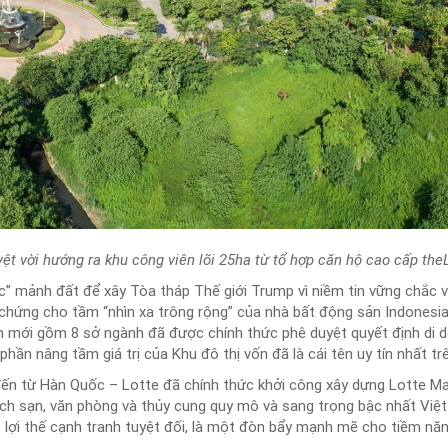
ệt vời hướng ra khu công viên lõi 25ha từ tổ hợp căn hộ cao cấp the
c” mảnh đất để xây Tòa tháp Thế giới Trump vì niềm tin vững chắc v
 chứng cho tầm “nhìn xa trông rộng” của nhà bất động sản Indonesia
 mới gồm 8 sở ngành đã được chính thức phê duyệt quyết định di dờ
ần nâng tầm giá trị của Khu đô thị vốn đã là cái tên uy tín nhất tr
 đến từ Hàn Quốc – Lotte đã chính thức khởi công xây dựng Lotte M
ch sạn, văn phòng và thủy cung quy mô và sang trọng bậc nhất Việt 
lợi thế cạnh tranh tuyệt đối, là một đòn bẩy mạnh mẽ cho tiềm năng