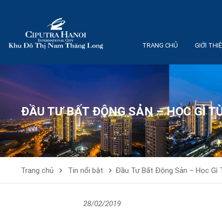
TRANG CHỦ
GIỚI THI
ĐẦU TƯ BẤT ĐỘNG SẢN – HỌC GÌ 
Trang chủ
Tin nổi bật
Đầu Tư Bất Động Sản – Học Gì
28/02/2019