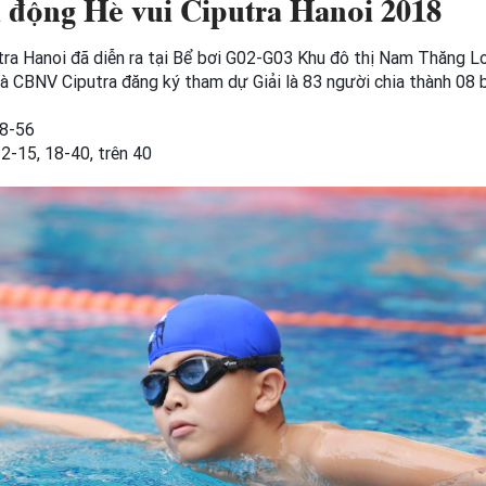
 động Hè vui Ciputra Hanoi 2018
utra Hanoi đã diễn ra tại Bể bơi G02-G03 Khu đô thị Nam Thăng
à CBNV Ciputra đăng ký tham dự Giải là 83 người chia thành 08 
28-56
2-15, 18-40, trên 40