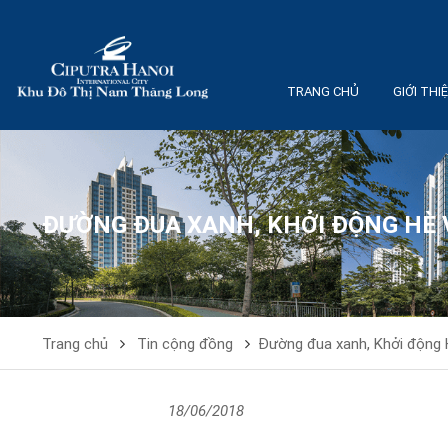
TRANG CHỦ
GIỚI THI
ĐƯỜNG ĐUA XANH, KHỞI ĐỘNG HÈ V
Trang chủ
Tin cộng đồng
Đường đua xanh, Khởi động H
18/06/2018