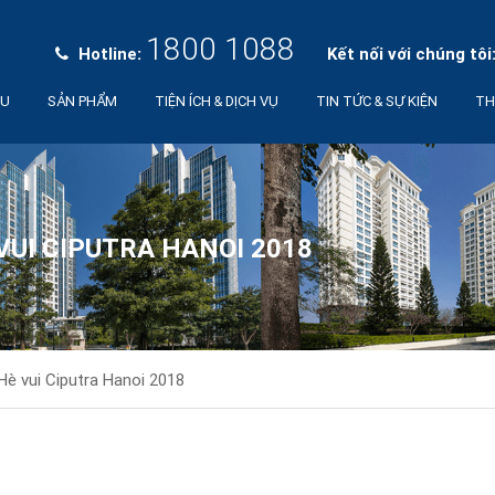
1800 1088
Hotline:
Kết nối với chúng tôi
ỆU
SẢN PHẨM
TIỆN ÍCH & DỊCH VỤ
TIN TỨC & SỰ KIỆN
TH
UI CIPUTRA HANOI 2018
è vui Ciputra Hanoi 2018