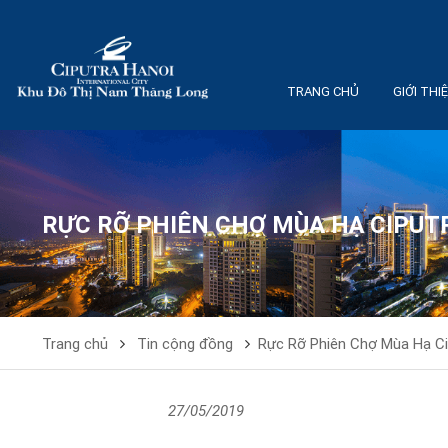
TRANG CHỦ
GIỚI THI
RỰC RỠ PHIÊN CHỢ MÙA HẠ CIPUT
Trang chủ
Tin cộng đồng
Rực Rỡ Phiên Chợ Mùa Hạ Ci
27/05/2019