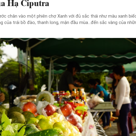
a Hạ Ciputra
bước chân vào một phiên chợ Xanh với đủ sắc thái như màu xanh biếc
g của trái bồ đào, thanh long, mận đầu mùa…đến sắc vàng của những