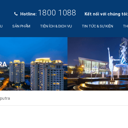
1800 1088
Hotline:
Kết nối với chúng tôi
ỆU
SẢN PHẨM
TIỆN ÍCH & DỊCH VỤ
TIN TỨC & SỰ KIỆN
TH
RA
putra