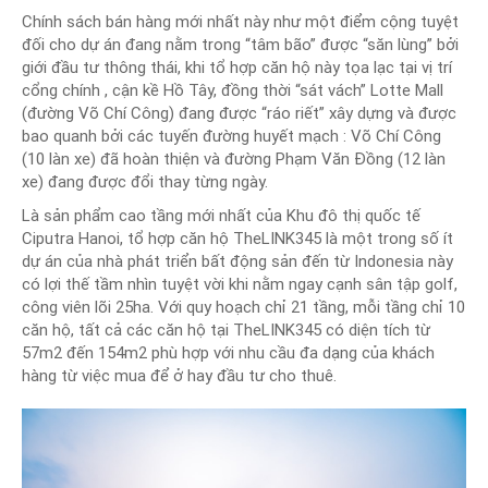
Chính sách bán hàng mới nhất này như một điểm cộng tuyệt
đối cho dự án đang nằm trong “tâm bão” được “săn lùng” bởi
giới đầu tư thông thái, khi tổ hợp căn hộ này tọa lạc tại vị trí
cổng chính , cận kề Hồ Tây, đồng thời “sát vách” Lotte Mall
(đường Võ Chí Công) đang được “ráo riết” xây dựng và được
bao quanh bởi các tuyến đường huyết mạch : Võ Chí Công
(10 làn xe) đã hoàn thiện và đường Phạm Văn Đồng (12 làn
xe) đang được đổi thay từng ngày.
Là sản phẩm cao tầng mới nhất của Khu đô thị quốc tế
Ciputra Hanoi, tổ hợp căn hộ TheLINK345 là một trong số ít
dự án của nhà phát triển bất động sản đến từ Indonesia này
có lợi thế tầm nhìn tuyệt vời khi nằm ngay cạnh sân tập golf,
công viên lõi 25ha. Với quy hoạch chỉ 21 tầng, mỗi tầng chỉ 10
căn hộ, tất cả các căn hộ tại TheLINK345 có diện tích từ
57m2 đến 154m2 phù hợp với nhu cầu đa dạng của khách
hàng từ việc mua để ở hay đầu tư cho thuê.