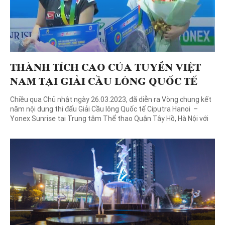
THÀNH TÍCH CAO CỦA TUYỂN VIỆT
NAM TẠI GIẢI CẦU LÔNG QUỐC TẾ
CIPUTRA HANOI – YONEX SUNRISE
Chiều qua Chủ nhật ngày 26.03.2023, đã diễn ra Vòng chung kết
VIỆT NAM CHALLENGE 2023
năm nội dung thi đấu Giải Cầu lông Quốc tế Ciputra Hanoi –
Yonex Sunrise tại Trung tâm Thể thao Quận Tây Hồ, Hà Nội với
tổng mức tiền thưởng 15.000 USD đã về tay các chủ nhân vô
địch mùa giải 2023. […]