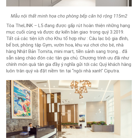
Mẫu nội thất minh họa cho phòng bếp căn hộ rộng 115m2
Tòa TheLINK – L5 đang được gấp rút hoàn thiện những hạng
mục cuối cùng và được dự kiến bàn giao trong quý 3.2019.
Tất cả các tiện ích cho Khu tổ hợp như : Câu lạc bộ gia đình,
bể bơi, phòng tập Gym, vườn hoa, khu vui chơi cho bé, nhà
hàng Nhật Bản Tomita, mini mart, tiền sảnh sang trọng… đã
sẵn sàng chào đón các tân gia chủ. Chương trình ưu đãi như
chính món quà tân gia đầy ý nghĩa gửi tới các Quý khách hàng
luôn trân quý và đặt niềm tin tại “ngôi nhà xanh” Ciputra.