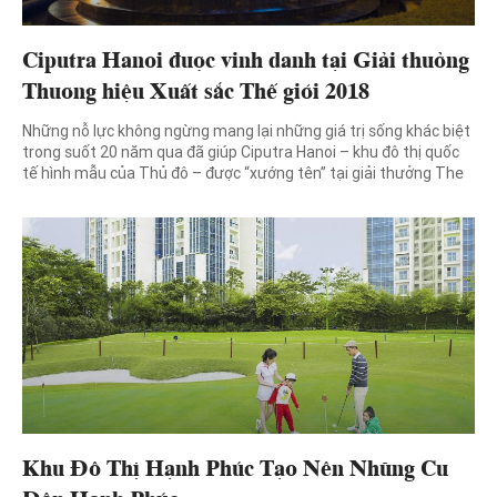
Ciputra Hanoi được vinh danh tại Giải thưởng
Thương hiệu Xuất sắc Thế giới 2018
Những nỗ lực không ngừng mang lại những giá trị sống khác biệt
trong suốt 20 năm qua đã giúp Ciputra Hanoi – khu đô thị quốc
tế hình mẫu của Thủ đô – được “xướng tên” tại giải thưởng The
BrandLaureate danh giá vừa qua. Ngài Budiarsa Sastrawinata –
Tổng giám đốc Ciputra Hanoi […]
Khu Đô Thị Hạnh Phúc Tạo Nên Những Cư