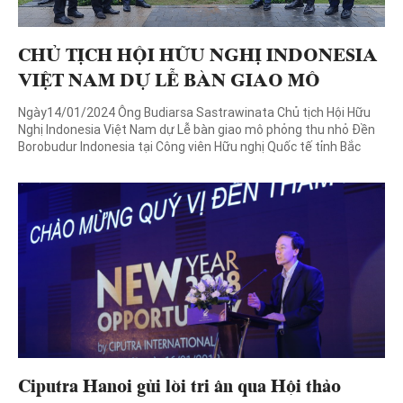
CHỦ TỊCH HỘI HỮU NGHỊ INDONESIA
VIỆT NAM DỰ LỄ BÀN GIAO MÔ
PHỎNG ĐỀN BOROBUDUR
Ngày14/01/2024 Ông Budiarsa Sastrawinata Chủ tịch Hội Hữu
(INDONESIA)
Nghị Indonesia Việt Nam dự Lễ bàn giao mô phỏng thu nhỏ Đền
Borobudur Indonesia tại Công viên Hữu nghị Quốc tế tỉnh Bắc
Ninh. Buổi lễ bàn giao vinh dự được đón tiếp Ông Abdul Kadir
Jailani – Thứ trưởng Ngoại giao Indonesia (Vị trí: thứ […]
Ciputra Hanoi gửi lời tri ân qua Hội thảo