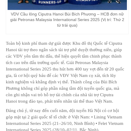
VDV Cầu lông Ciputra Hanoi Bùi Bích Phương – HCB đơn nữ
giải Petronas Malaysia International Series 2025 (Vị trí: Thứ 2
từ trái qua)
Toàn bộ kinh phí tham dự giải được Khu đô thị Quốc tế Ciputra
Hanoi tài trợ theo ngân sách tài trợ phê duyệt thường niên, giúp
các VĐV yên tâm thi đấu, thể hiện quyết tâm chinh phục thành
tích cao trên đấu trường quốc tế. Giải Petronas Malaysia
International Series 2025 thu hút hơn 400 tay vợt đến từ 20 quốc
gia, là cơ hội quý báu để các VĐV Việt Nam cọ xát, tích lũy
kinh nghiệm và khẳng định vị thế. Thành công của Bùi Bích
Phương không chỉ góp phần nâng tầm đội tuyển quốc gia, mà
còn ghi nhận vai trò hỗ trợ tài chính của nhà tài trợ Ciputra
Hanoi trong đào tạo, phát triển nhân tài thể thao Việt Nam.
Đáng chú ý, từ nay đến cuối năm, đội tuyển Hà Nội có cơ hội
góp mặt tại 2 giải quốc tế tổ chức ở Việt Nam: • Lining Vietnam
International Series 2025 (21–26/10, Ninh Bình) • Felet Vietnam
International Series 2025 (28/10–02/11, Bắc Ninh).