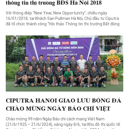
thông tin thị trường BĐS Hà Nội 2018
Với thông điệp “New Year, New Opportunity”, chiều ngày
16/01/2018, tại Khách Sạn Pullman Hà Nội, Chủ đầu tư Ciputra
đã tổ chức thành công “Hội thảo Thông tin thị trường Bất động
sản Hà Nội 2018” như một lời tri ân dành cho Quý khách hàng và
Quý đối tác. Ông David Arnsdoff – […]
CIPUTRA HANOI GIAO LƯU BÓNG ĐÁ
CHÀO MỪNG NGÀY BÁO CHÍ VIỆT
NAM
Chào mừng 99 năm Ngày Báo chí cách mạng Việt Nam
(21/6/1925 – 21/6/2024), sáng ngày 8/6, tại Khu đô thị quốc tế