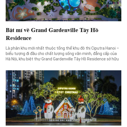
Bật mí về Grand Gardenville Tây Hồ
Residence
Là phân khu mới nhất thuộc tổng thể khu đô thị Ciputra Hanoi –
biểu tượng đi đầu cho chất lượng sống văn minh, đẳng cấp của
Hà Nội, khu biệt thự Grand Gardenville Tây Hồ Residence sở hữu
những điểm mạnh không tìm thấy ở bất cứ dự án nào, và trở
thành một […]