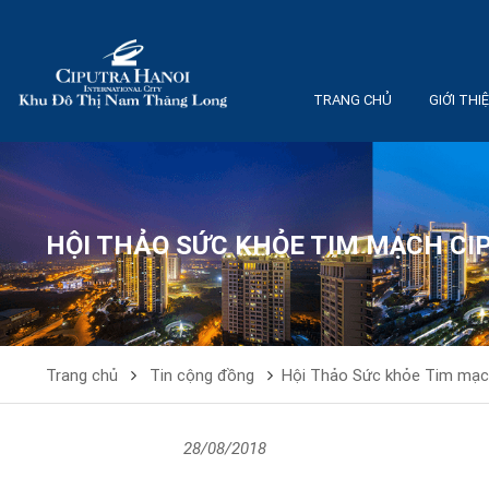
TRANG CHỦ
GIỚI THI
HỘI THẢO SỨC KHỎE TIM MẠCH CI
Trang chủ
Tin cộng đồng
Hội Thảo Sức khỏe Tim mạc
28/08/2018