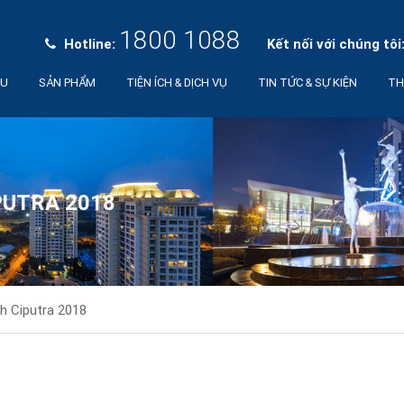
1800 1088
Hotline:
Kết nối với chúng tôi
ỆU
SẢN PHẨM
TIỆN ÍCH & DỊCH VỤ
TIN TỨC & SỰ KIỆN
TH
PUTRA 2018
h Ciputra 2018