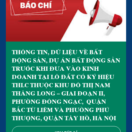
THÔNG TIN, DỮ LIỆU VỀ BẤT
ĐỘNG SẢN, DỰ ÁN BẤT ĐỘNG SẢN
TRƯỚC KHI ĐƯA VÀO KINH
DOANH TẠI LÔ ĐẤT CÓ KÝ HIỆU
THLC THUỘC KHU ĐÔ THỊ NAM
THĂNG LONG – GIAI ĐOẠN II,
PHƯỜNG ĐÔNG NGẠC, QUẬN
BẮC TỪ LIÊM VÀ PHƯỜNG PHÚ
THƯỢNG, QUẬN TÂY HỒ, HÀ NỘI