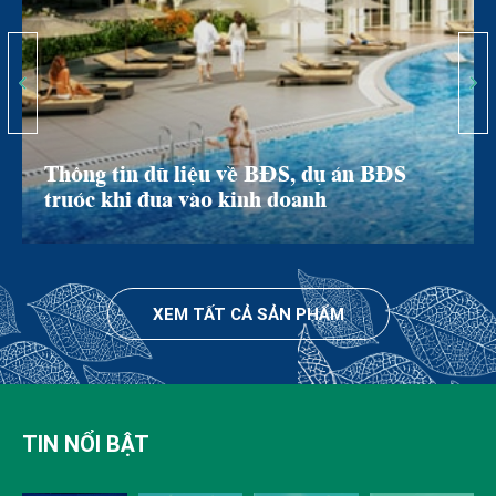
Thông tin dữ liệu về BĐS, dự án BĐS
trước khi đưa vào kinh doanh
XEM TẤT CẢ SẢN PHẨM
TIN NỔI BẬT