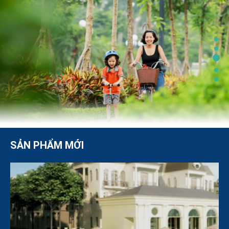
SẢN PHẨM MỚI
SẢN PHẨM ĐANG BÁN